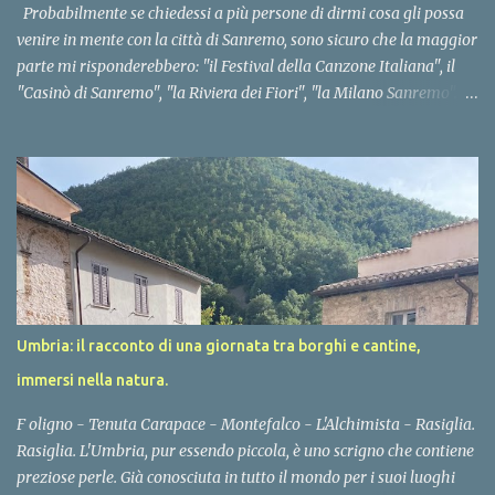
categoria quattro stelle, abbiamo però potuto vivere lo stesso
Probabilmente se chiedessi a più persone di dirmi cosa gli possa
l’atmosfera ...
venire in mente con la città di Sanremo, sono sicuro che la maggior
parte mi risponderebbero: "il Festival della Canzone Italiana", il
"Casinò di Sanremo", "la Riviera dei Fiori", "la Milano Sanremo".
Tutti eventi, luoghi che danno lustro alla città da molti anni e
continuano ad essere motivo di attrazione. Però Sanremo non è
solo questo. Negli ultimi anni sta avendo impulso un modo nuovo
di fare turismo, di vivere un periodo di vacanza. Specialmente dopo
due anni di limitazioni e restrizioni, si avverte maggiormente la
necessità del contatto con l'ambiente, con la natura. Si presta molta
più attenzione all'aspetto del benessere fisico e spirituale, si sente il
desiderio di tornare a "respirare". Sanremo Outdoor. Per quello che
concerne la mia esperienza, a seguito dell'evento a cui ho
Umbria: il racconto di una giornata tra borghi e cantine,
partecipato dal 20 al 24 ottobre, in compagnia di professionisti del
immersi nella natura.
turis...
F oligno - Tenuta Carapace - Montefalco - L'Alchimista - Rasiglia.
Rasiglia. L'Umbria, pur essendo piccola, è uno scrigno che contiene
preziose perle. Già conosciuta in tutto il mondo per i suoi luoghi