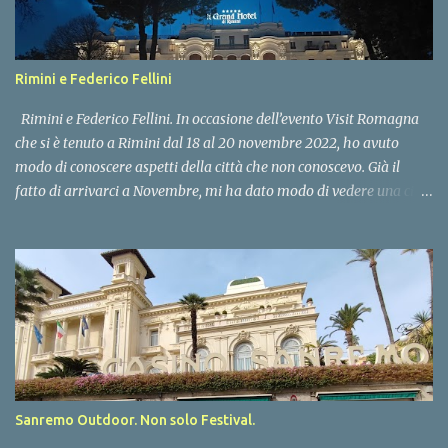
Rimini e Federico Fellini
Rimini e Federico Fellini. In occasione dell’evento Visit Romagna
che si è tenuto a Rimini dal 18 al 20 novembre 2022, ho avuto
modo di conoscere aspetti della città che non conoscevo. Già il
fatto di arrivarci a Novembre, mi ha dato modo di vedere una città
completamente differente da quella che può essere la sua versione
estiva, quando veste gli abiti che forse tutti più conosciamo e che
sono quelli tipici delle località balneari. Inevitabilmente Rimini è
associata all'immagine del grande e indimenticabile Federico
Fellini, indiscusso Maestro che ha reso celebre l’Italia nel mondo
come il paese della Dolce Vita. Nato il 20 gennaio del 1920 a
Rimini, morto a Roma il 31 ottobre 1993, fu regista, scrittore,
sceneggiatore, attore e fumettista. Iniziamo questo tour felliniano
dalla perla della ricettività riminese e italiana: il Grand Hotel.
Sanremo Outdoor. Non solo Festival.
Anche se abbiamo pernottato nell’attigua “La Residenza”